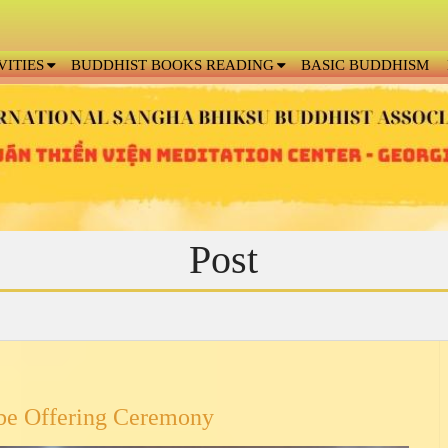
VITIES
BUDDHIST BOOKS READING
BASIC BUDDHISM
Post
be Offering Ceremony