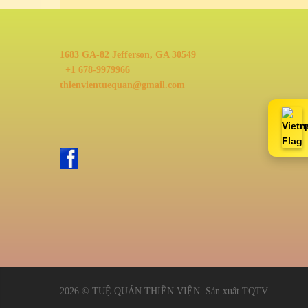
1683 GA-82
Jefferson, GA 30549
+1 678-9979966
thienvientuequan@gmail.com
T
2026 ©
TUỆ QUÁN THIỀN VIỆN
. Sản xuất
TQTV