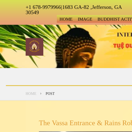
+1 678-9979966|1683 GA-82 ,Jefferson, GA
30549
HOME
IMAGE
BUDDHIST ACTI
HOME
POST
The Vassa Entrance & Rains Ro