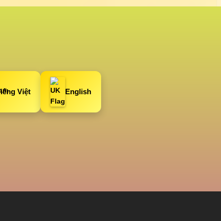
iếng Việt
English